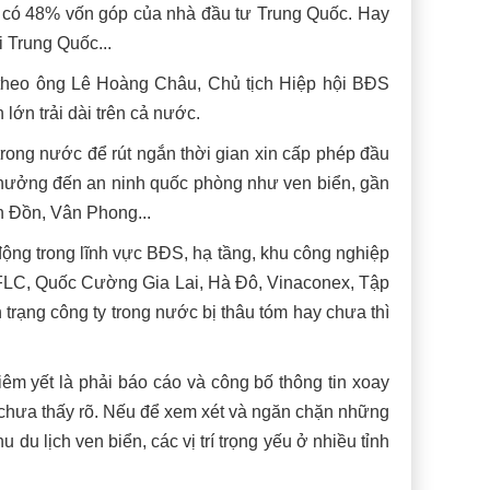
 có 48% vốn góp của nhà đầu tư Trung Quốc. Hay
 Trung Quốc...
, theo ông Lê Hoàng Châu, Chủ tịch Hiệp hội BĐS
lớn trải dài trên cả nước.
rong nước để rút ngắn thời gian xin cấp phép đầu
 hưởng đến an ninh quốc phòng như ven biển, gần
n Đồn, Vân Phong...
động trong lĩnh vực BĐS, hạ tầng, khu công nghiệp
FLC, Quốc Cường Gia Lai, Hà Đô, Vinaconex, Tập
h trạng công ty trong nước bị thâu tóm hay chưa thì
êm yết là phải báo cáo và công bố thông tin xoay
i chưa thấy rõ. Nếu để xem xét và ngăn chặn những
u lịch ven biển, các vị trí trọng yếu ở nhiều tỉnh