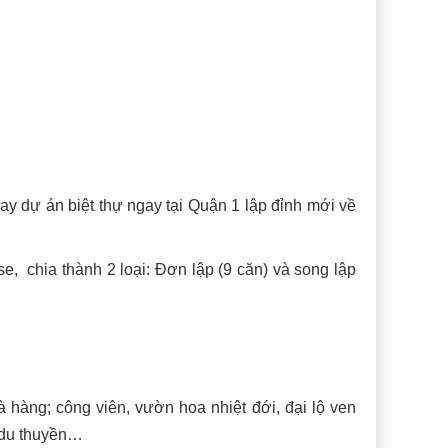
y dự án biệt thự ngay tại Quận 1 lập đỉnh mới về
e, chia thành 2 loại: Đơn lập (9 căn) và song lập
à hàng; công viên, vườn hoa nhiệt đới, đại lộ ven
n du thuyền…