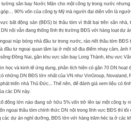
c tường sân bay Nước Mặn cho một công ty trong nước nhưng
 góp… 90% vốn của công ty Mỹ mà người đại diện vốn là người
 vực bất động sản (BĐS) bị thâu tóm vì thất bại trên sân nhà
. DN nội vẫn đang thống lĩnh thị trường BĐS với hàng loạt dự án 
ngoại núp bóng nhà đầu tư trong nước, ráo riết thâu tóm BĐS t
hà đầu tư ngoại quan tâm lại ở một số địa điểm nhạy cảm, ảnh
cận sông Đồng Nai, gần khu vực sân bay Long Thành, khu vực Vâ
n học và kinh tế ứng dụng, phân tích hiện có gần 70 DN hoạt 
ó có những DN BĐS lớn nhất của VN như VinGroup, Novaland, 
phát triển nhà Thủ Đức... Thế nên, để đánh giá xem liệu có tìn
của các DN này.
cổ đông lớn nào đang sở hữu 5% vốn trở lên tại một công ty ni
ốn ngoại thâu tóm chính thức DN nội trong lĩnh vực BĐS thì tô
 các dự án nghỉ dưỡng, BĐS lớn với hàng trăm héc ta ở các khu d