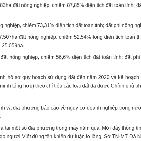
ha đất nông nghiệp, chiếm 87,85% diện tích đất toàn tỉnh; đấ
 nghiệp, chiếm 73,31% diện tích đất toàn tỉnh; đất phi nông ng
507ha đất nông nghiệp, chiếm 52,54% tổng diện tích toàn th
ị 25.059ha.
ất nông nghiệp, chiếm 56,6% diện tích đất toàn tỉnh; đất phi
nh hồ sơ quy hoạch sử dụng đất đến năm 2020 và kế hoạch s
 minh tổng hợp) theo chỉ tiêu các loại đất đã được Chính phủ ph
 và địa phương báo cáo về nguy cơ doanh nghiệp trong nước b
.
 tại một số địa phương trong mấy năm qua. Mới đây thông tin 
người Việt đứng tên khiến dư luận lo lắng. Sở TN-MT Đà Nẵn