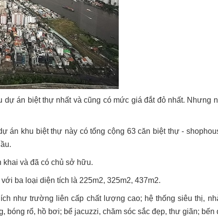
 dự án biệt thự nhất và cũng có mức giá đắt đỏ nhất. Nhưng na
dự án khu biệt thự này có tổng cộng 63 căn biệt thự - shophous
lầu.
n khai và đã có chủ sở hữu.
 với ba loại diện tích là 225m2, 325m2, 437m2.
ích như trường liên cấp chất lượng cao; hệ thống siêu thị, nh
ông, bóng rổ, hồ bơi; bể jacuzzi, chăm sóc sắc đẹp, thư giãn; bế