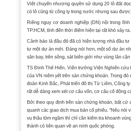
Việt chuyển nhượng quyền sử dụng 20 lô đất dọ
có lô cũng từ công ty trong nước nhưng sau được
Riêng nguy cơ doanh nghiệp (DN) nội trong lĩnh
TP.HCM, tính đến thời điểm hiện tại rất khó xảy ra
Cảnh báo là đâu đó đã có hiện tượng nhà đầu tư 
tư một dự án mới. Đáng nói hơn, một số dự án n
sân bay, trên sông, sát biên giới như vùng lân 
TS Đinh Thế Hiển, Viện trưởng Viện Nghiên cứu ti
của VN niêm yết trên sàn chứng khoán. Trong đ
đoàn Kinh Bắc, Phát triển đô thị Từ Liêm, Công ty 
rất dễ dàng xem xét cơ cấu vốn, cơ cấu cổ đông 
Bởi theo quy định trên sàn chứng khoán, bất cứ 
quanh các giao dịch mua bán cổ phiếu. “Nếu nói v
vụ thâu tóm ngầm thì chỉ cần kiểm tra khoanh vùng
thành có liên quan về an ninh quốc phòng.