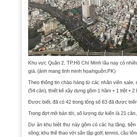
Khu vực Quận 2, TP.Hồ Chí Minh lâu nay có nhiều
giá. (ảnh mang tính minh họa/nguồn:PK)
Theo thông tin chào hàng từ các nhân viên sale, 
(54 căn), thiết kế xây dựng gồm 1 hầm + 1 trệt + 2 
Được biết, đã có 42 trong tổng số 63 đã được triể
Trong đợt mở bán tới, số lượng dự kiến là 21 căn,
Dự án khu biệt thự này gồm có các hạ tầng, tiện 
sông; khu thể thao với sân tập golf, tennis, cầu l