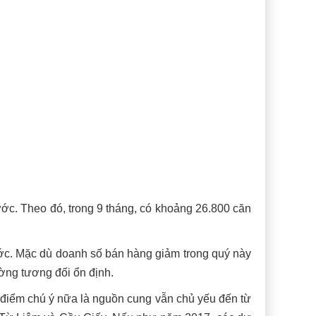
ước. Theo đó, trong 9 tháng, có khoảng 26.800 căn
ước. Mặc dù doanh số bán hàng giảm trong quý này
ường tương đối ổn định.
 điểm chú ý nữa là nguồn cung vẫn chủ yếu đến từ