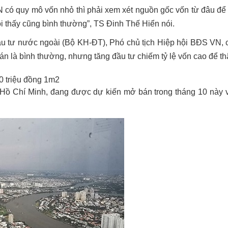
N có quy mô vốn nhỏ thì phải xem xét nguồn gốc vốn từ đâu để
ôi thấy cũng bình thường”, TS Đinh Thế Hiển nói.
ư nước ngoài (Bộ KH-ĐT), Phó chủ tịch Hiệp hội BĐS VN, cũ
án là bình thường, nhưng tăng đầu tư chiếm tỷ lệ vốn cao để 
00 triệu đồng 1m2
P.Hồ Chí Minh, đang được dự kiến mở bán trong tháng 10 này 