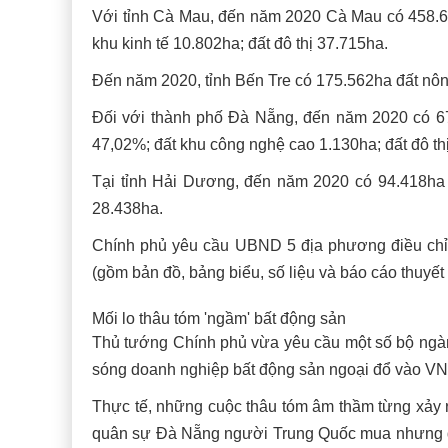
Với tỉnh Cà Mau, đến năm 2020 Cà Mau có 458.683
khu kinh tế 10.802ha; đất đô thị 37.715ha.
Đến năm 2020, tỉnh Bến Tre có 175.562ha đất nông
Đối với thành phố Đà Nẵng, đến năm 2020 có 67.
47,02%; đất khu công nghệ cao 1.130ha; đất đô th
Tại tỉnh Hải Dương, đến năm 2020 có 94.418ha đ
28.438ha.
Chính phủ yêu cầu UBND 5 địa phương điều chỉ
(gồm bản đồ, bảng biểu, số liệu và báo cáo thuyết
Mối lo thâu tóm 'ngầm' bất động sản
Thủ tướng Chính phủ vừa yêu cầu một số bộ ngành
sóng doanh nghiệp bất động sản ngoại đổ vào VN
Thực tế, những cuộc thâu tóm âm thầm từng xảy ra
quân sự Đà Nẵng người Trung Quốc mua nhưng do 