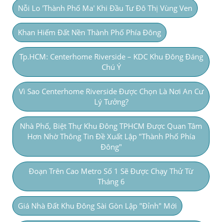
Nỗi Lo 'thành Phố Ma' Khi Đầu Tư Đô Thị Vùng Ven
Khan Hiếm Đất Nền Thành Phố Phía Đông
Tp.HCM: Centerhome Riverside – KDC Khu Đông Đáng
Chú Ý
Vì Sao Centerhome Riverside Được Chọn Là Nơi An Cư
Lý Tưởng?
Nhà Phố, Biệt Thự Khu Đông TPHCM Được Quan Tâm
Hơn Nhờ Thông Tin Đề Xuất Lập "thành Phố Phía
Đông"
Đoạn Trên Cao Metro Số 1 Sẽ Được Chạy Thử Từ
Tháng 6
Giá Nhà Đất Khu Đông Sài Gòn Lập "đỉnh" Mới