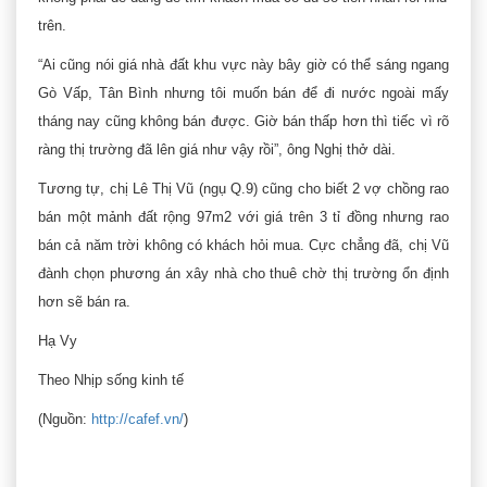
trên.
“Ai cũng nói giá nhà đất khu vực này bây giờ có thể sáng ngang
Gò Vấp, Tân Bình nhưng tôi muốn bán để đi nước ngoài mấy
tháng nay cũng không bán được. Giờ bán thấp hơn thì tiếc vì rõ
ràng thị trường đã lên giá như vậy rồi”, ông Nghị thở dài.
Tương tự, chị Lê Thị Vũ (ngụ Q.9) cũng cho biết 2 vợ chồng rao
bán một mảnh đất rộng 97m2 với giá trên 3 tỉ đồng nhưng rao
bán cả năm trời không có khách hỏi mua. Cực chẳng đã, chị Vũ
đành chọn phương án xây nhà cho thuê chờ thị trường ổn định
hơn sẽ bán ra.
Hạ Vy
Theo Nhịp sống kinh tế
(Nguồn:
http://cafef.vn/
)