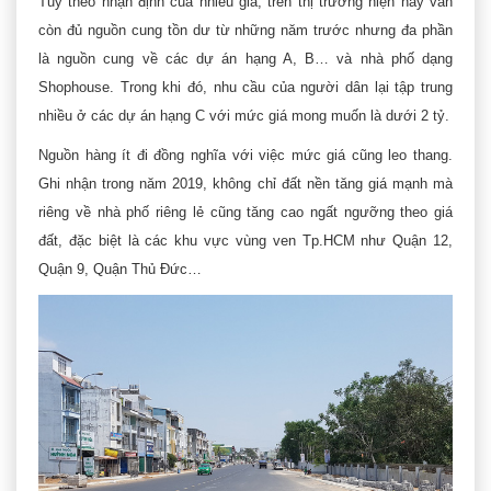
Tuy theo nhận định của nhiều gia, trên thị trường hiện nay vẫn
còn đủ nguồn cung tồn dư từ những năm trước nhưng đa phần
là nguồn cung về các dự án hạng A, B… và nhà phố dạng
Shophouse. Trong khi đó, nhu cầu của người dân lại tập trung
nhiều ở các dự án hạng C với mức giá mong muốn là dưới 2 tỷ.
Nguồn hàng ít đi đồng nghĩa với việc mức giá cũng leo thang.
Ghi nhận trong năm 2019, không chỉ đất nền tăng giá mạnh mà
riêng về nhà phố riêng lẻ cũng tăng cao ngất ngưỡng theo giá
đất, đặc biệt là các khu vực vùng ven Tp.HCM như Quận 12,
Quận 9, Quận Thủ Đức…