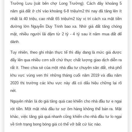
Trường Lưu (sát bên chợ Long Trường). Cách đây khoảng 5
năm giá đất ở chỉ vào khoảng 6-8 triệu/m2 thì nay đã tăng lên ít
nhất là 40 triệu, cao nhất 65 triệu/m2 tùy vị trí cách xa mặt tiền
đường lớn Nguyễn Duy Trinh bao xa. Nhờ giá đất tăng chóng
mặt, nhiều người lãi đậm từ 2 tỷ - 4 tỷ sau ít năm mua đất để
dành.
Tuy nhiên, theo ghi nhận thực tế thì đây đang là mức giá được
đẩy lên qua nhiều cơn sốt chứ thực chất lượng giao dịch diễn ra
rất ít. Theo chia sẻ của một nhà đầu tư chuyên săn đất, nhà phố
khu vực vùng ven thì những tháng cuối năm 2019 và đầu năm
2020 thị trường các khu vực này đã có dấu hiệu chững lại rõ
nét.
Nguyên nhân là do giá tăng quá cao khiến cho nhà đầu tư e ngại
rót tiền. Một mặt nhà đầu tư sợ ôm hàng không thể bán ra. Mặt
khác, việc tăng giá quá nhanh cũng khiến cho nhà đầu tư lo ngại
về tình trạng bong bóng giá có thể vỡ bất cứ lúc nào.