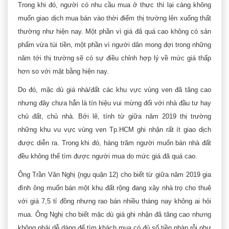
Trong khi đó, người có nhu cầu mua ở thực thì lại càng không
muốn giao dịch mua bán vào thời điểm thị trường lên xuống thất
thường như hiện nay. Một phần vì giá đã quá cao không có sản
phẩm vừa túi tiền, một phần vì người dân mong đợi trong những
năm tới thị trường sẽ có sự điều chỉnh hợp lý về mức giá thấp
hơn so với mặt bằng hiện nay.
Do đó, mặc dù giá nhà/đất các khu vực vùng ven đã tăng cao
nhưng đây chưa hẳn là tín hiệu vui mừng đối với nhà đầu tư hay
chủ đất, chủ nhà. Bởi lẽ, tính từ giữa năm 2019 thị trường
những khu vu vực vùng ven Tp.HCM ghi nhận rất ít giao dịch
được diễn ra. Trong khi đó, hàng trăm người muốn bán nhà đất
đều không thể tìm được người mua do mức giá đã quá cao.
Ông Trần Văn Nghị (ngụ quận 12) cho biết từ giữa năm 2019 gia
đình ông muốn bán một khu đất rộng đang xây nhà trọ cho thuê
với giá 7,5 tỉ đồng nhưng rao bán nhiều tháng nay không ai hỏi
mua. Ông Nghị cho biết mặc dù giá ghi nhận đã tăng cao nhưng
không phải dễ dàng để tìm khách mua có đủ số tiền nhàn rỗi như