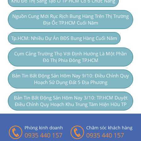
Khu Đô Thị Sáng Tạo Ở TP HCM Có 6 Chức Năng
Nguồn Cung Mới Rục Rịch Bung Hàng Trên Thị Trường
Địa Ốc TP.HCM Cuối Năm
Tp.HCM: Nhiều Dự Án BĐS Bung Hàng Cuối Năm
Cụm Cảng Trường Thọ Với Định Hướng Là Một Phần
Đô Thị Phía Đông TP.HCM
Bản Tin Bất Động Sản Hôm Nay 9/10: Điều Chỉnh Quy
Hoạch Sử Dụng Đất 5 Địa Phương
Bản Tin Bất Động Sản Hôm Nay 3/10: TP.HCM Duyệt
Điều Chỉnh Quy Hoạch Khu Trung Tâm Hiện Hữu TP
Phòng kinh doanh
Chăm sóc khách hàng
0935 440 157
0935 440 157