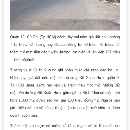
Quận 12, Củ Chi (Tp.HCM) cách đây vài năm giá đất chỉ khoảng
7-15 triệu/m2 nhưng nay đã dao động từ 30 triệu -70 triệu/m2,
thậm chí mặt tiền các tuyến đường lớn hiện đã lên đến 137 triệu
– 150 triệu/m2.
Tương tự ở Quận 9 cũng ghi nhận mức giá tăng cao kỷ lục.
Hiện nay, giá đất nền mặt tiền đường Đỗ Xuân Hợp, quận 9,
Tp.HCM đang được rao bán vài trăm triệu một m2. Miếng đất
mặt tiền đường Đỗ Xuân Hợp, gần ngã tư Bình Thái có diện tích
hơn 1.000 m2 được rao với giá 130 triệu đồng/m2. Người bán
giới thiệu đất có sổ hồng, thuận tiện trong việc mở siêu thị, kinh
doanh buôn bán.
Thêm một khu vực có mức giá tăng mạnh đó là Khu dân cư