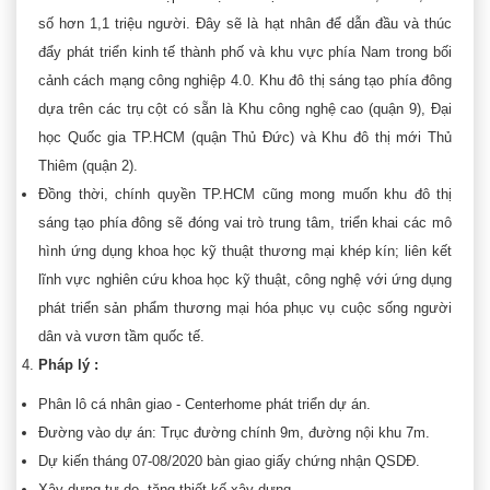
số hơn 1,1 triệu người. Đây sẽ là hạt nhân để dẫn đầu và thúc
đẩy phát triển kinh tế thành phố và khu vực phía Nam trong bối
cảnh cách mạng công nghiệp 4.0. Khu đô thị sáng tạo phía đông
dựa trên các trụ cột có sẵn là Khu công nghệ cao (quận 9), Đại
học Quốc gia TP.HCM (quận Thủ Đức) và Khu đô thị mới Thủ
Thiêm (quận 2).
Đồng thời, chính quyền TP.HCM cũng mong muốn khu đô thị
sáng tạo phía đông sẽ đóng vai trò trung tâm, triển khai các mô
hình ứng dụng khoa học kỹ thuật thương mại khép kín; liên kết
lĩnh vực nghiên cứu khoa học kỹ thuật, công nghệ với ứng dụng
phát triển sản phẩm thương mại hóa phục vụ cuộc sống người
dân và vươn tầm quốc tế.
Pháp lý :
Phân lô cá nhân giao - Centerhome phát triển dự án.
Đường vào dự án: Trục đường chính 9m, đường nội khu 7m.
Dự kiến tháng 07-08/2020 bàn giao giấy chứng nhận QSDĐ.
Xây dựng tự do, tặng thiết kế xây dựng.