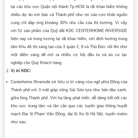
tại các khu vực Quận nội thành Tp.HCM là rất khan hiếm không
nhiều dự án mở bán và Thành phố như rơi vào cơn khát nguồn
cung chỉ đáp ứng khoảng 30% nhu cầu của thị trường. Vì vậy
với 51 sản phẩm của Quỹ đất KDC CENTERHOME RIVERSIDE
hiện nay và trong tương lai rất khan hiếm, với định hướng trung
tâm Khu đô thị sáng tạo của 3 quận 2, 9 và Thủ Đức nổi lên như
một điểm sáng để mở ra nhiều cơ hội đầu tư và an cư lạc
nghiệp cho Quý Khách hàng.
Vị trí KDC:
Centerhome Riverside sở hữu vị trí vàng cửa ngõ phía Đông của
Thành phố với 3 mặt giáp sông Sài Gòn tựa như bán đảo xanh,
giữa lòng Thành phố. Với hạ tầng phát triển, dễ dàng kết nối các
khu vực trung tâm và lân cận qua các tuyến giao thông huyết
mạch Đại lộ Phạm Văn Đồng; đại lộ Xa lộ Hà Nội; tuyến metro
như sau: