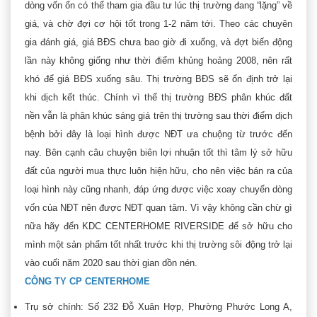
dòng vốn ổn có thể tham gia đầu tư lúc thị trường đang “lặng” về
giá, và chờ đợi cơ hội tốt trong 1-2 năm tới. Theo các chuyên
gia đánh giá, giá BĐS chưa bao giờ đi xuống, và đợt biến động
lần này không giống như thời điểm khủng hoảng 2008, nên rất
khó để giá BĐS xuống sâu. Thị trường BĐS sẽ ổn định trở lại
khi dịch kết thúc. Chính vì thế thị trường BĐS phân khúc đất
nền vẫn là phân khúc sáng giá trên thị trường sau thời điểm dịch
bệnh bởi đây là loại hình được NĐT ưa chuộng từ trước đến
nay. Bên cạnh câu chuyện biên lợi nhuận tốt thì tâm lý sở hữu
đất của người mua thực luôn hiện hữu, cho nên việc bán ra của
loại hình này cũng nhanh, đáp ứng được việc xoay chuyển dòng
vốn của NĐT nên được NĐT quan tâm. Vì vậy không cần chừ gì
nữa hãy đến KDC CENTERHOME RIVERSIDE để sở hữu cho
mình một sản phẩm tốt nhất trước khi thị trường sôi động trở lại
vào cuối năm 2020 sau thời gian dồn nén.
CÔNG TY CP CENTERHOME
Trụ sở chính: Số 232 Đỗ Xuân Hợp, Phường Phước Long A,